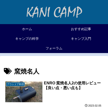
ホーム
おすすめ記事
キャンプの科学
キャンプ入門
フォーラム
窯焼名人
ENRO 窯焼名人2の使用レビュー
アウトドア料理
【良い点・悪い点も】
2023.02.05