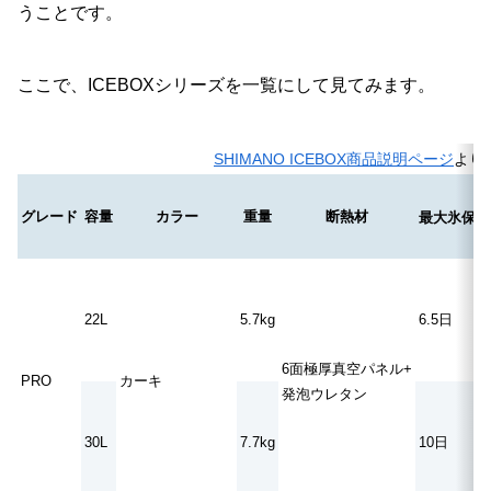
うことです。
ここで、ICEBOXシリーズを一覧にして見てみます。
SHIMANO ICEBOX商品説明ページ
より
グレード
容量
カラー
重量
断熱材
最大氷保持
22L
5.7kg
6.5日
6面極厚真空パネル+
PRO
カーキ
発泡ウレタン
30L
7.7kg
10日