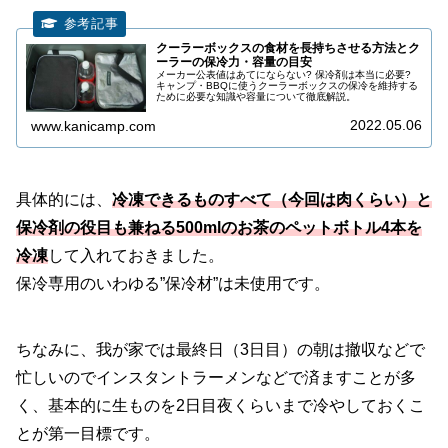
クーラーボックスの食材を長持ちさせる方法とク
ーラーの保冷力・容量の目安
メーカー公表値はあてにならない? 保冷剤は本当に必要?
キャンプ・BBQに使うクーラーボックスの保冷を維持する
ために必要な知識や容量について徹底解説。
2022.05.06
www.kanicamp.com
具体的には、
冷凍できるものすべて（今回は肉くらい）と
保冷剤の役目も兼ねる500mlのお茶のペットボトル4本を
冷凍
して入れておきました。
保冷専用のいわゆる”保冷材”は未使用です。
ちなみに、我が家では最終日（3日目）の朝は撤収などで
忙しいのでインスタントラーメンなどで済ますことが多
く、基本的に生ものを2日目夜くらいまで冷やしておくこ
とが第一目標です。