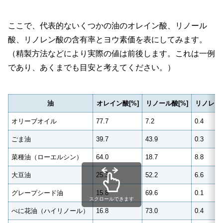
ここで、代表的ないくつかの油のオレイン酸、リノール
酸、リノレン酸の含有率とヨウ素価を表にしてみます。
（精製方法などにより実際の値は前後します。これは一例
であり、あくまでも目安と考えてください。）
油
オレイン酸[%]
リノール酸[%]
リノレン酸
オリーブオイル
77.7
7.2
0.4
ごま油
39.7
43.9
0.3
菜種油（ローエルシン）
64.0
18.7
8.8
大豆油
25.3
52.2
6.6
グレープシード油
15.8
69.6
0.1
スクロールできます
べに花油（ハイリノール）
16.8
73.0
0.4