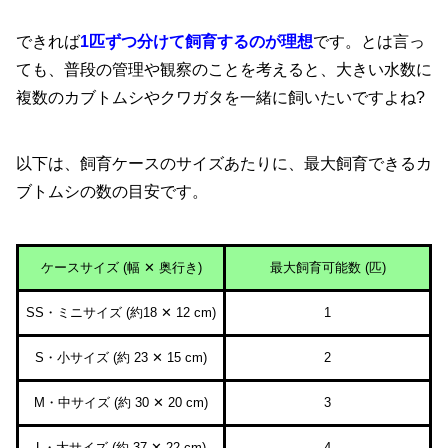
できれば
1匹ずつ分けて飼育するのが理想
です。とは言っ
ても、普段の管理や観察のことを考えると、大きい水数に
複数のカブトムシやクワガタを一緒に飼いたいですよね?
以下は、飼育ケースのサイズあたりに、最大飼育できるカ
ブトムシの数の目安です。
ケースサイズ (幅 ✕ 奥行き)
最大飼育可能数 (匹)
SS・ミニサイズ (約18 ✕ 12 cm)
1
S・小サイズ (約 23 ✕ 15 cm)
2
M・中サイズ (約 30 ✕ 20 cm)
3
L・大サイズ (約 37 ✕ 22 cm)
4