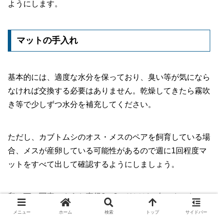
ようにします。
マットの手入れ
基本的には、適度な水分を保っており、臭い等が気になら
なければ交換する必要はありません。乾燥してきたら霧吹
き等で少しずつ水分を補充してください。
ただし、カブトムシのオス・メスのペアを飼育している場
合、メスが産卵している可能性があるので週に1回程度マ
ットをすべて出して確認するようにしましょう。
卵は下の写真のような直径2～3ミリほどの白いものなの
で、マットを出して平らなところに広げればすぐに分かり
メニュー
ホーム
検索
トップ
サイドバー