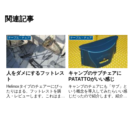
関連記事
テーブル・チェア
テーブル・チェア
人をダメにするフットレス
キャンプのサブチェアに
ト
PATATTOがいい感じ
Helinoxタイプのチェアーにぴっ
キャンプのチェアにも「サブ」と
たりはまる、フットレストを購
いう概念を導入してみたらいい感
入・レビューします。これはまじ
じだったので紹介します。紹介す
で人をダメにする。ヘリノックス
るのは、SOLCIONのPATATTOと
だろうがパチノックスだろうが、
いう折りたたみ椅子。運動会やプ
この1000円ちょっとで買えるフ
ール、行列に並ぶときなんかにも
ットレストで超快適なアウトドア
重宝します。PATATTOとは？株
チェアーになりますよ。
式会社イケックス...