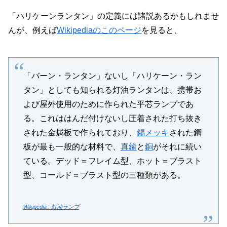
「ハリケーンランタン」の定義には諸説あるかもしれませ
んが、例えば
Wikipediaのこのページ
を見ると、
「バーン・ランタン」ないし「ハリケーン・ラン
タン」としても知られる灯油ランタンは、携帯お
よび屋外使用のために作られた平芯ランプであ
る。これははんだ付けないし圧着された打ち抜き
された金属板で作られており、
錫
メッキ
された鋼
板が最も一般的な材料で、
真鍮
と
銅
がそれに続い
ている。デッド＝フレイム型、ホット＝ブラスト
型、コールド＝ブラスト型の三種類がある。
Wikipedia : 灯油ランプ