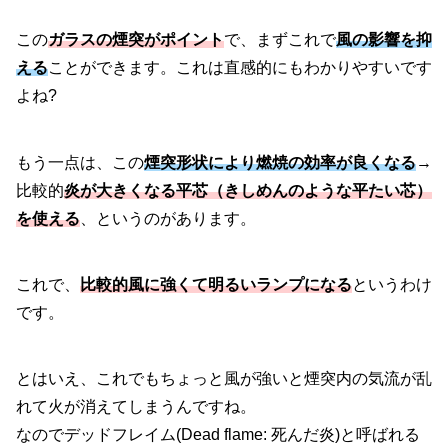
この
ガラスの煙突がポイント
で、まずこれで
風の影響を抑
える
ことができます。これは直感的にもわかりやすいです
よね?
もう一点は、この
煙突形状により燃焼の効率が良くなる
→
比較的
炎が大きくなる平芯（きしめんのような平たい芯）
を使える
、というのがあります。
これで、
比較的風に強くて明るいランプになる
というわけ
です。
とはいえ、これでもちょっと風が強いと煙突内の気流が乱
れて火が消えてしまうんですね。
なのでデッドフレイム(Dead flame: 死んだ炎)と呼ばれる