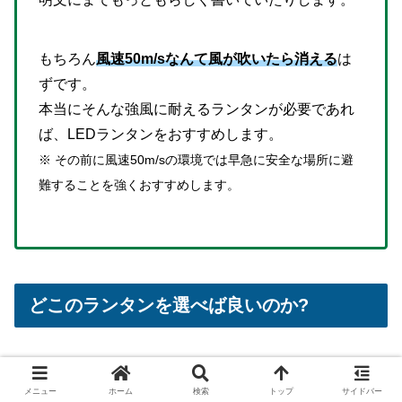
もちろん
風速50m/sなんて風が吹いたら消える
は
ずです。
本当にそんな強風に耐えるランタンが必要であれ
ば、LEDランタンをおすすめします。
※ その前に風速50m/sの環境では早急に安全な場所に避
難することを強くおすすめします。
どこのランタンを選べば良いのか?
冒頭で述べた通り、僕の結論から言ってしまうと
「好きな
メニュー
ホーム
検索
トップ
サイドバー