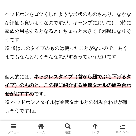
ヘッドホンをゴツくしたような形状のものもあり、なかな
か評価も良いようなのですが、キャンプにおいては（特に
家族分用意するとなると）ちょっと大きくて邪魔になりそ
うです。
※ 僕はこのタイプのものは使ったことがないので、あく
までもなんとなくそんな気がするっていうだけです。
個人的には、
ネックレスタイプ（首から紐でぶら下げるタ
イプ）のものと、この後に紹介する冷感タオルの組み合わ
せがおすすめ
です。
※ ヘッドホンスタイルは冷感タオルとの組み合わせが難
しそうですね。
冷感タオル
メニュー
ホーム
検索
トップ
サイドバー