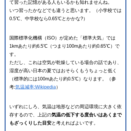
て習った記憶がある人もいるかも知れませんね。
いつ習ったかなどでも違うと思います。（小学校では
0.5℃、中学校なら0.65℃とかかな?）
国際標準化機構（ISO）が定めた「標準大気」では
1kmあたり約6.5℃（つまり100mあたり約0.65℃）で
す。
ただし、これは空気が乾燥している場合の話であり、
湿度が高い日本の夏ではおそらくもうちょっと低く
（標準的には100mあたり約0.5℃）なります。
（参
考:
気温減率:Wikipedia
）
いずれにしろ、気温は地形などの周辺環境に大きく依
存するので、上記の
気温の低下する度合いはあくまで
もざっくりした目安
と考えればよいです。