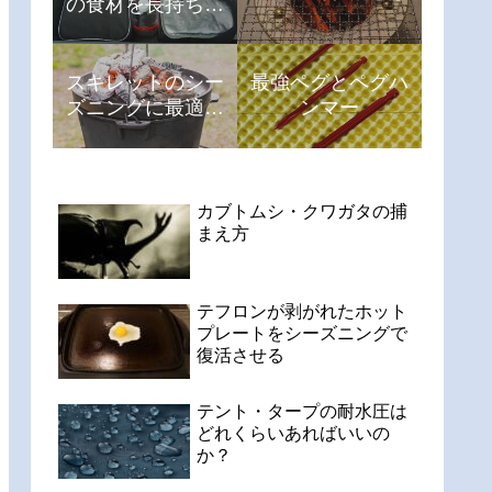
の食材を長持ちさ
せる方法
スキレットのシー
最強ペグとペグハ
ズニングに最適な
ンマー
油は?
カブトムシ・クワガタの捕
まえ方
テフロンが剥がれたホット
プレートをシーズニングで
復活させる
テント・タープの耐水圧は
どれくらいあればいいの
か？