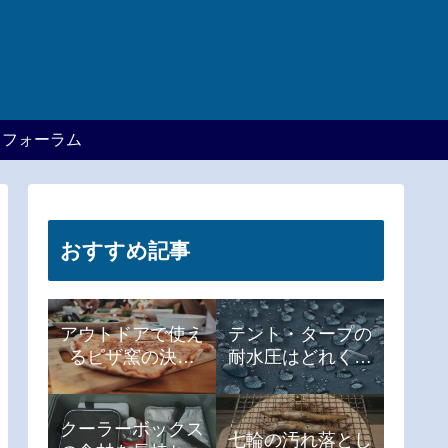
フォーラム
おすすめ記事
アウトドアで使え
テント・タープの
るピザ窯の決定
耐水圧はどれくら
版!!
いあればいい？
クーラーボックス
七輪の汚れ落とし